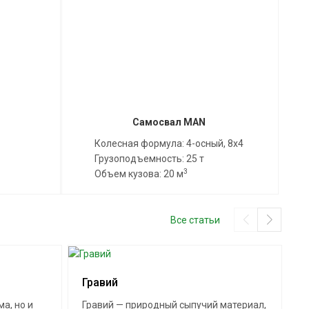
Самосвал MAN
Колесная формула: 4-осный, 8x4
Грузоподъемность: 25 т
3
Объем кузова: 20 м
Все статьи
Гравий
К
а, но и
Гравий — природный сыпучий материал,
К