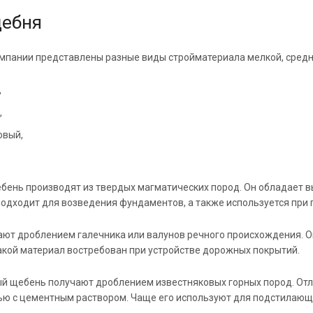
ебня
омпании представлены разные виды стройматериала мелкой, средн
,
,
овый,
бень производят из твердых магматических пород. Он обладает в
подходит для возведения фундаментов, а также используется при 
ают дроблением галечника или валунов речного происхождения. Он
акой материал востребован при устройстве дорожных покрытий.
й щебень получают дроблением известняковых горных пород. Отл
ю с цементным раствором. Чаще его используют для подстилающи