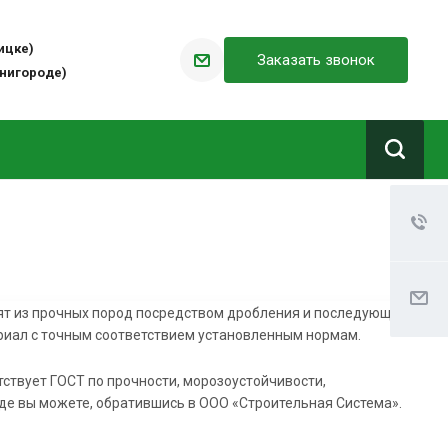
оицке)
Заказать звонок
енигороде)
дят из прочных пород посредством дробления и последующей
риал с точным соответствием установленным нормам.
ствует ГОСТ по прочности, морозоустойчивости,
де вы можете, обратившись в ООО «Строительная Система».