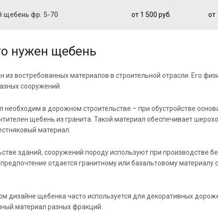
 щебень фр. 5-70
от 1 500 руб.
от 
го нужен щебень
н из востребованных материалов в строительной отрасли. Его фи
азных сооружений.
л необходим в дорожном строительстве – при обустройстве основ
чтителен щебень из гранита. Такой материал обеспечивает шерохо
стняковый материал.
ьстве зданий, сооружений породу используют при производстве бе
ь предпочтение отдается гранитному или базальтовому материалу
м дизайне щебенка часто используется для декоративных дорожек
нный материал разных фракций.