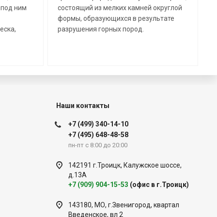
 под ним
состоящий из мелких камней округлой
с
формы, образующихся в результате
р
еска,
разрушения горных пород.
и
с
Наши контакты
+7 (499) 340-14-10
+7 (495) 648-48-58
пн-пт с 8:00 до 20:00
142191 г.Троицк, Калужское шоссе,
д.13А
+7 (909) 904-15-53
(офис в г.Троицк)
143180, МО, г.Звенигород, квартал
Введенское, вл 2