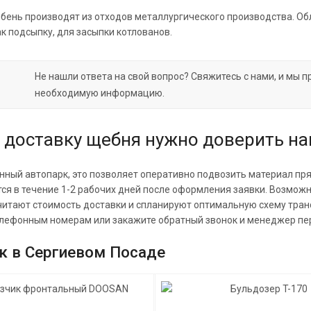
ень производят из отходов металлургического производства. Об
к подсыпку, для засыпки котлованов.
Не нашли ответа на свой вопрос? Свяжитесь с нами, и мы 
необходимую информацию.
 доставку щебня нужно доверить н
енный автопарк, это позволяет оперативно подвозить материал пр
ся в течение 1-2 рабочих дней после оформления заявки. Возможн
читают стоимость доставки и спланируют оптимальную схему тра
лефонным номерам или закажите обратный звонок и менеджер пе
к в Сергиевом Посаде