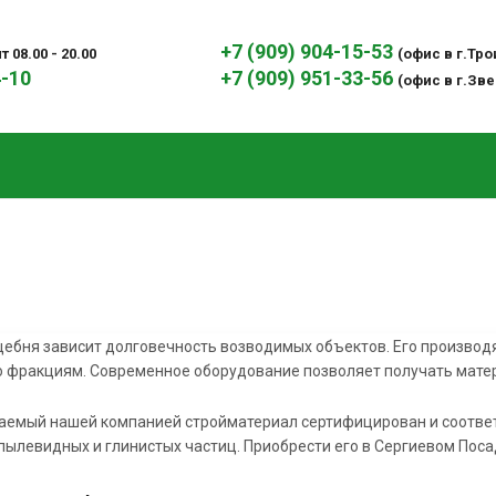
+7 (909) 904-15-53
 08.00 - 20.00
(офис в г.Тр
4-10
+7 (909) 951-33-56
(офис в г.Зв
е
щебня зависит долговечность возводимых объектов. Его произво
о фракциям. Современное оборудование позволяет получать мате
аемый нашей компанией стройматериал сертифицирован и соответ
ылевидных и глинистых частиц. Приобрести его в Сергиевом Поса