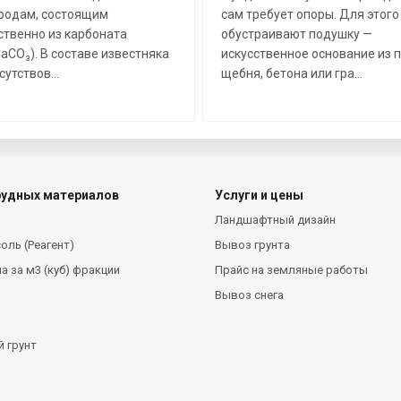
родам, состоящим
сам требует опоры. Для этого
твенно из карбоната
обустраивают подушку —
aCO₃). В составе известняка
искусственное основание из п
утствов...
щебня, бетона или гра...
рудных материалов
Услуги и цены
Ландшафтный дизайн
оль (Реагент)
Вывоз грунта
а за м3 (куб) фракции
Прайс на земляные работы
Вывоз снега
 грунт