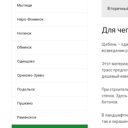
Мытищи
Вторичный
Наро-Фоминск
Для че
Ногинск
Щебень – оди
Обнинск
возведении р
Одинцово
Этот материа
трасс предпо
Орехово-Зуево
дешевый изве
Подольск
При строител
стенок. Здес
бетонов.
Пушкино
В ландшафтно
Раменское
так и окраше