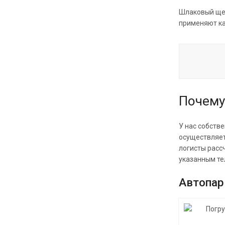
Шлаковый щеб
применяют ка
Почему
У нас собств
осуществляет
логисты расс
указанным те
Автопар