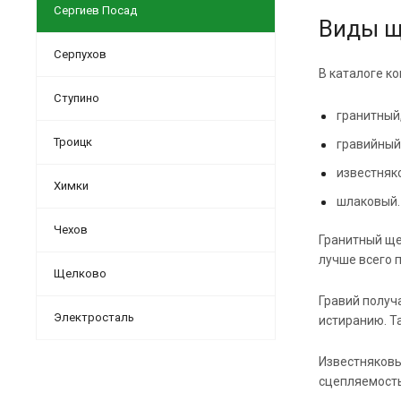
Сергиев Посад
Виды щ
Серпухов
В каталоге к
Ступино
гранитный
Троицк
гравийный
известняк
Химки
шлаковый.
Чехов
Гранитный ще
лучше всего 
Щелково
Гравий получ
Электросталь
истиранию. Т
Известняковы
сцепляемость