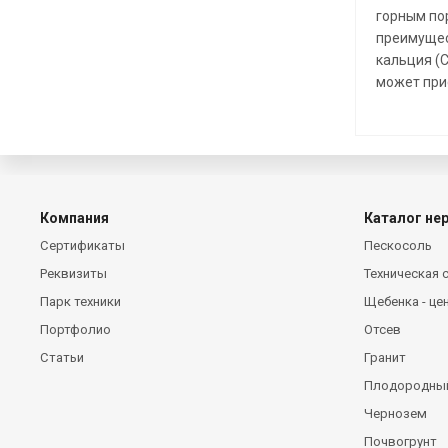
горным по
преимущес
кальция (C
может прис
Компания
Каталог не
Сертификаты
Пескосоль
Реквизиты
Техническая с
Парк техники
Щебенка - цен
Портфолио
Отсев
Статьи
Гранит
Плодородный
Чернозем
Почвогрунт