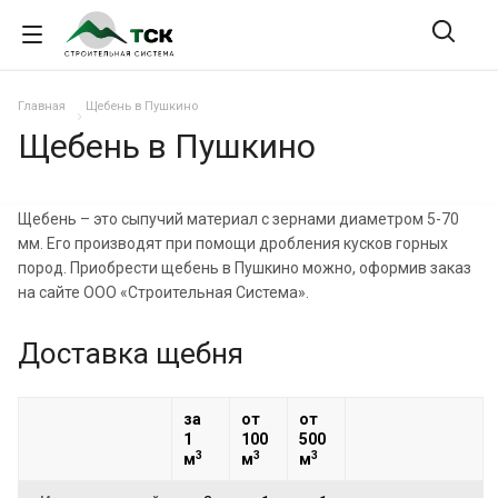
Главная
Щебень в Пушкино
Щебень в Пушкино
Щебень – это сыпучий материал с зернами диаметром 5-70
мм. Его производят при помощи дробления кусков горных
пород. Приобрести щебень в Пушкино можно, оформив заказ
на сайте ООО «Строительная Система».
Доставка щебня
за
от
от
1
100
500
3
3
3
м
м
м